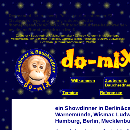
Deprecated
: str_replace(): Passing null to parameter #3
($subject) of type array|string is deprecated in
/homepages/17/d4295016151/htdocs/zauberer-bauchredner-
mv.de/incl/functions.php
on line
6
Zauberer
·
Bauchredner
·
Alleinunterhalter
·
Comedy-Referent
in
Mecklenburg-
Vorpommern
,
MV
,
Schwerin
,
Rostock
,
Güstrow
,
Berlin
,
Hamburg
,
Bützow
,
Ludwigslust
,
Schwaan
,
Teterow
,
Warnemünde
,
Wismar
.
Willkommen
Zauberer &
Bauchredne
Termine
Referenzen
ein Showdinner in Berlin&ca
Warnemünde, Wismar, Ludwi
Hamburg, Berlin, Mecklen