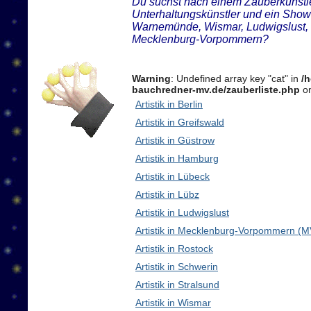
Du suchst nach einem Zauberkünstler
Unterhaltungskünstler und ein Showd
Warnemünde, Wismar, Ludwigslust, 
Mecklenburg-Vorpommern?
Warning
: Undefined array key "cat" in
/
bauchredner-mv.de/zauberliste.php
on
Artistik in Berlin
Artistik in Greifswald
Artistik in Güstrow
Artistik in Hamburg
Artistik in Lübeck
Artistik in Lübz
Artistik in Ludwigslust
Artistik in Mecklenburg-Vorpommern (M
Artistik in Rostock
Artistik in Schwerin
Artistik in Stralsund
Artistik in Wismar