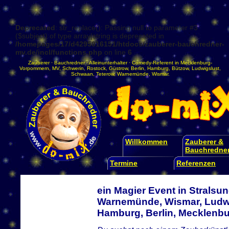
Deprecated
: str_replace(): Passing null to parameter #3
($subject) of type array|string is deprecated in
/homepages/17/d4295016151/htdocs/zauberer-bauchredner-
mv.de/incl/functions.php
on line
6
Zauberer
·
Bauchredner
·
Alleinunterhalter
·
Comedy-Referent
in
Mecklenburg-
Vorpommern
,
MV
,
Schwerin
,
Rostock
,
Güstrow
,
Berlin
,
Hamburg
,
Bützow
,
Ludwigslust
,
Schwaan
,
Teterow
,
Warnemünde
,
Wismar
.
Willkommen
Zauberer &
Bauchredne
Termine
Referenzen
ein Magier Event in Stralsu
Warnemünde, Wismar, Ludwi
Hamburg, Berlin, Mecklen