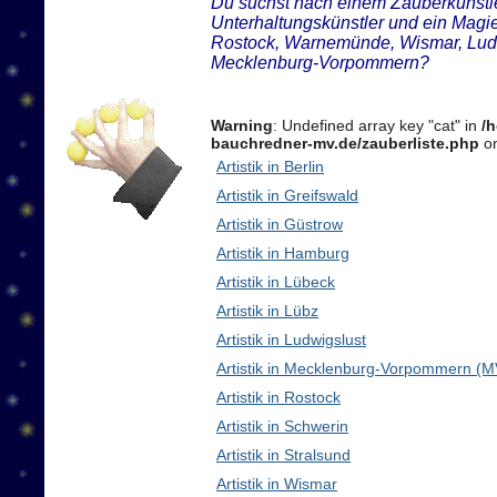
Du suchst nach einem Zauberkünstler
Unterhaltungskünstler und ein Magie
Rostock, Warnemünde, Wismar, Ludw
Mecklenburg-Vorpommern?
Warning
: Undefined array key "cat" in
/
bauchredner-mv.de/zauberliste.php
on
Artistik in Berlin
Artistik in Greifswald
Artistik in Güstrow
Artistik in Hamburg
Artistik in Lübeck
Artistik in Lübz
Artistik in Ludwigslust
Artistik in Mecklenburg-Vorpommern (M
Artistik in Rostock
Artistik in Schwerin
Artistik in Stralsund
Artistik in Wismar