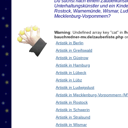
Du suchst nach einem Zauberkünstler
Unterhaltungskünstler und ein Kind
Rostock, Warnemünde, Wismar, Ludw
Mecklenburg-Vorpommern?
Warning
: Undefined array key "cat" in
/
bauchredner-mv.de/zauberliste.php
on
Artistik in Berlin
Artistik in Greifswald
Artistik in Güstrow
Artistik in Hamburg
Artistik in Lübeck
Artistik in Lübz
Artistik in Ludwigslust
Artistik in Mecklenburg-Vorpommern (M
Artistik in Rostock
Artistik in Schwerin
Artistik in Stralsund
Artistik in Wismar