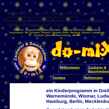
Deprecated
: str_replace(): Passing null to parameter #3
($subject) of type array|string is deprecated in
/homepages/17/d4295016151/htdocs/zauberer-bauchredner-
mv.de/incl/functions.php
on line
6
Zauberer
·
Bauchredner
·
Alleinunterhalter
·
Comedy-Referent
in
Mecklenburg-
Vorpommern
,
MV
,
Schwerin
,
Rostock
,
Güstrow
,
Berlin
,
Hamburg
,
Bützow
,
Ludwigslust
,
Schwaan
,
Teterow
,
Warnemünde
,
Wismar
.
Willkommen
Zauberer &
Bauchredne
Termine
Referenzen
ein Kinderprogramm in Grei
Warnemünde, Wismar, Ludwi
Hamburg, Berlin, Mecklen