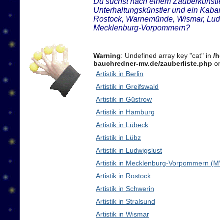
Du suchst nach einem Zauberkünstler
Unterhaltungskünstler und ein Kabar
Rostock, Warnemünde, Wismar, Ludw
Mecklenburg-Vorpommern?
Warning
: Undefined array key "cat" in
/
bauchredner-mv.de/zauberliste.php
on
Artistik in Berlin
Artistik in Greifswald
Artistik in Güstrow
Artistik in Hamburg
Artistik in Lübeck
Artistik in Lübz
Artistik in Ludwigslust
Artistik in Mecklenburg-Vorpommern (M
Artistik in Rostock
Artistik in Schwerin
Artistik in Stralsund
Artistik in Wismar