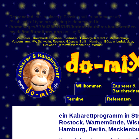
Deprecated
: str_replace(): Passing null to parameter #3
($subject) of type array|string is deprecated in
/homepages/17/d4295016151/htdocs/zauberer-bauchredner-
mv.de/incl/functions.php
on line
6
Zauberer
·
Bauchredner
·
Alleinunterhalter
·
Comedy-Referent
in
Mecklenburg-
Vorpommern
,
MV
,
Schwerin
,
Rostock
,
Güstrow
,
Berlin
,
Hamburg
,
Bützow
,
Ludwigslust
,
Schwaan
,
Teterow
,
Warnemünde
,
Wismar
.
Willkommen
Zauberer &
Bauchredne
Termine
Referenzen
ein Kabarettprogramm in St
Rostock, Warnemünde, Wism
Hamburg, Berlin, Mecklen