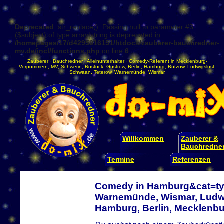
Deprecated
: str_replace(): Passing null to parameter #3
($subject) of type array|string is deprecated in
/homepages/17/d4295016151/htdocs/zauberer-bauchredner-
mv.de/incl/functions.php
on line
6
Zauberer
·
Bauchredner
·
Alleinunterhalter
·
Comedy-Referent
in
Mecklenburg-
Vorpommern
,
MV
,
Schwerin
,
Rostock
,
Güstrow
,
Berlin
,
Hamburg
,
Bützow
,
Ludwigslust
,
Schwaan
,
Teterow
,
Warnemünde
,
Wismar
.
Willkommen
Zauberer &
Bauchredne
Termine
Referenzen
Comedy in Hamburg&cat=typ
Warnemünde, Wismar, Ludwi
Hamburg, Berlin, Mecklen