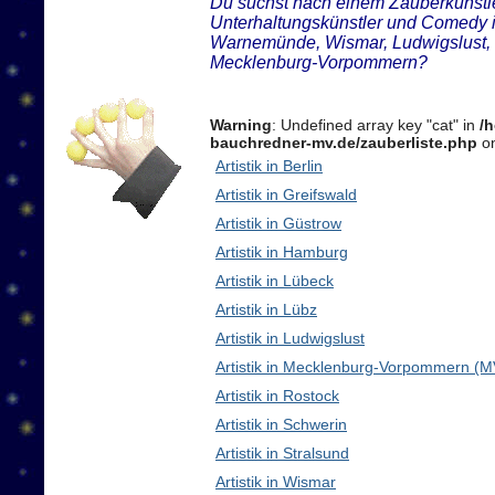
Du suchst nach einem Zauberkünstler
Unterhaltungskünstler und Comedy 
Warnemünde, Wismar, Ludwigslust, 
Mecklenburg-Vorpommern?
Warning
: Undefined array key "cat" in
/
bauchredner-mv.de/zauberliste.php
on
Artistik in Berlin
Artistik in Greifswald
Artistik in Güstrow
Artistik in Hamburg
Artistik in Lübeck
Artistik in Lübz
Artistik in Ludwigslust
Artistik in Mecklenburg-Vorpommern (M
Artistik in Rostock
Artistik in Schwerin
Artistik in Stralsund
Artistik in Wismar