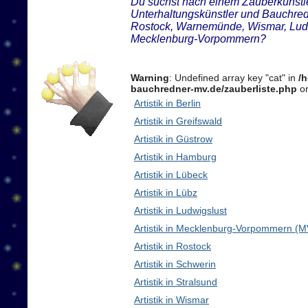
Du suchst nach einem Zauberkünstler
Unterhaltungskünstler und Bauchre
Rostock, Warnemünde, Wismar, Ludw
Mecklenburg-Vorpommern?
Warning
: Undefined array key "cat" in
/
bauchredner-mv.de/zauberliste.php
on
Artistik in Berlin
Artistik in Greifswald
Artistik in Güstrow
Artistik in Hamburg
Artistik in Lübeck
Artistik in Lübz
Artistik in Ludwigslust
Artistik in Mecklenburg-Vorpommern (M
Artistik in Rostock
Artistik in Schwerin
Artistik in Stralsund
Artistik in Wismar