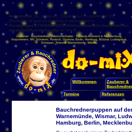
Deprecated
: str_replace(): Passing null to parameter #3
($subject) of type array|string is deprecated in
/homepages/17/d4295016151/htdocs/zauberer-bauchredner-
mv.de/incl/functions.php
on line
6
Zauberer
·
Bauchredner
·
Alleinunterhalter
·
Comedy-Referent
in
Mecklenburg-
Vorpommern
,
MV
,
Schwerin
,
Rostock
,
Güstrow
,
Berlin
,
Hamburg
,
Bützow
,
Ludwigslust
,
Schwaan
,
Teterow
,
Warnemünde
,
Wismar
.
Willkommen
Zauberer &
Bauchredne
Termine
Referenzen
Bauchrednerpuppen auf dem
Warnemünde, Wismar, Ludwi
Hamburg, Berlin, Mecklen