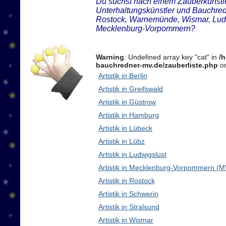
Du suchst nach einem Zauberkünstler
Unterhaltungskünstler und Bauchre
Rostock, Warnemünde, Wismar, Ludw
Mecklenburg-Vorpommern?
Warning
: Undefined array key "cat" in
/
bauchredner-mv.de/zauberliste.php
on
Artistik in Berlin
Artistik in Greifswald
Artistik in Güstrow
Artistik in Hamburg
Artistik in Lübeck
Artistik in Lübz
Artistik in Ludwigslust
Artistik in Mecklenburg-Vorpommern (M
Artistik in Rostock
Artistik in Schwerin
Artistik in Stralsund
Artistik in Wismar