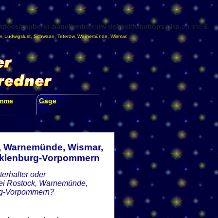
docs/zauberer-bauchredner-mv.de/incl/functions.php
on line
6
w
,
Ludwigslust
,
Schwaan
,
Teterow
,
Warnemünde
,
Wismar
.
amme
Gage
, Warnemünde, Wismar,
ecklenburg-Vorpommern
erhalter oder
bei Rostock, Warnemünde,
urg-Vorpommern?