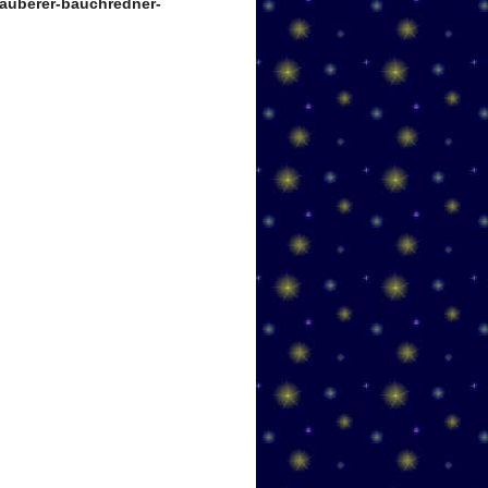
auberer-bauchredner-