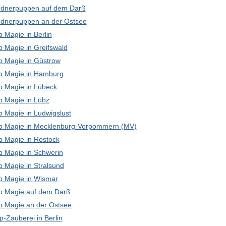
dnerpuppen auf dem Darß
dnerpuppen an der Ostsee
 Magie in Berlin
p Magie in Greifswald
p Magie in Güstrow
p Magie in Hamburg
p Magie in Lübeck
p Magie in Lübz
p Magie in Ludwigslust
p Magie in Mecklenburg-Vorpommern (MV)
p Magie in Rostock
p Magie in Schwerin
p Magie in Stralsund
p Magie in Wismar
p Magie auf dem Darß
p Magie an der Ostsee
-Zauberei in Berlin