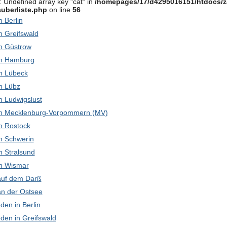
: Undefined array key "cat" in
/homepages/17/d4295016151/htdocs/z
uberliste.php
on line
56
in Berlin
in Greifswald
 in Güstrow
 in Hamburg
 in Lübeck
in Lübz
 in Ludwigslust
k in Mecklenburg-Vorpommern (MV)
 in Rostock
 in Schwerin
in Stralsund
 in Wismar
 auf dem Darß
 an der Ostsee
den in Berlin
den in Greifswald