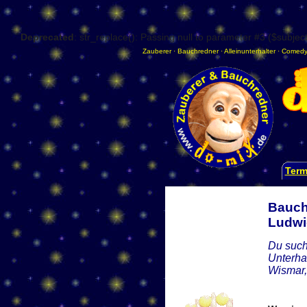
Deprecated
: str_replace(): Passing null to parameter #3 ($subject
Zauberer
·
Bauchredner
·
Alleinunterhalter
·
Comedy
Term
Bauch
Ludwi
Du such
Unterha
Wismar,