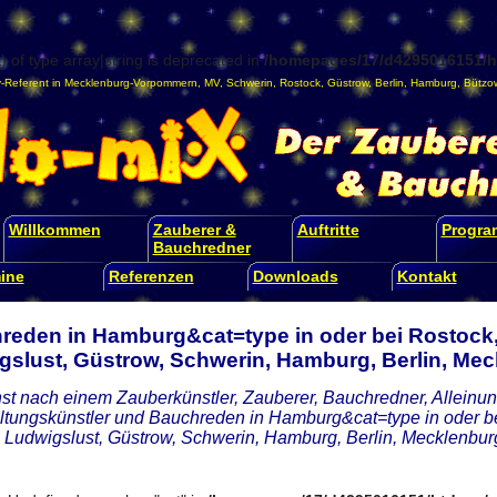
) of type array|string is deprecated in
/homepages/17/d4295016151/ht
-Referent
in
Mecklenburg-Vorpommern
,
MV
,
Schwerin
,
Rostock
,
Güstrow
,
Berlin
,
Hamburg
,
Bützo
Willkommen
Zauberer &
Auftritte
Progr
Bauchredner
ine
Referenzen
Downloads
Kontakt
reden in Hamburg&cat=type in oder bei Rostock
gslust, Güstrow, Schwerin, Hamburg, Berlin, M
st nach einem Zauberkünstler, Zauberer, Bauchredner, Alleinunt
ltungskünstler und Bauchreden in Hamburg&cat=type in oder 
 Ludwigslust, Güstrow, Schwerin, Hamburg, Berlin, Mecklenb