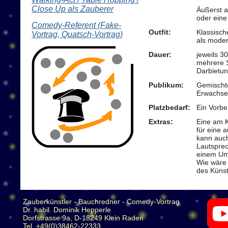
Close Up als Zauberer
Äußerst a
oder ein
Comedy-Referent (Fake-
Outfit:
Klassisch
Vortrag, Quatsch-Vortrag)
als moder
Dauer:
jeweils 3
mehrere S
Darbietun
Publikum:
Gemischt
Erwachs
Platzbedarf:
Ein Vorbe
Extras:
Eine am K
für eine 
kann auc
Lautsprec
einem Umf
Wie wäre
des Künst
Zauberkünstler - Bauchredner - Comedy-Vortrag
Dr. habil. Dominik Hepperle
Dorfstrasse 9a, D-18249 Klein Raden
Tel. +49(0)38462-22333