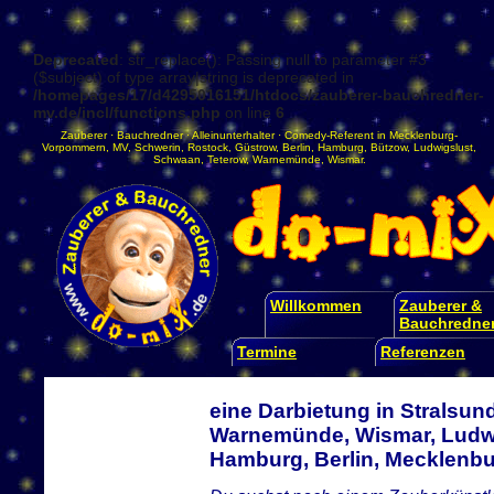
Deprecated
: str_replace(): Passing null to parameter #3
($subject) of type array|string is deprecated in
/homepages/17/d4295016151/htdocs/zauberer-bauchredner-
mv.de/incl/functions.php
on line
6
Zauberer
·
Bauchredner
·
Alleinunterhalter
·
Comedy-Referent
in
Mecklenburg-
Vorpommern
,
MV
,
Schwerin
,
Rostock
,
Güstrow
,
Berlin
,
Hamburg
,
Bützow
,
Ludwigslust
,
Schwaan
,
Teterow
,
Warnemünde
,
Wismar
.
Willkommen
Zauberer &
Bauchredne
Termine
Referenzen
eine Darbietung in Stralsun
Warnemünde, Wismar, Ludwi
Hamburg, Berlin, Mecklen