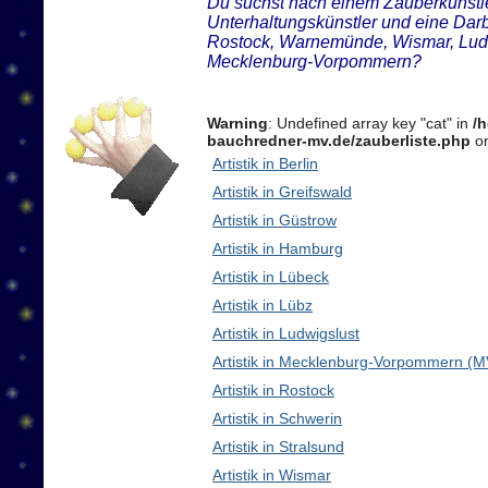
Du suchst nach einem Zauberkünstler
Unterhaltungskünstler und eine Darb
Rostock, Warnemünde, Wismar, Ludw
Mecklenburg-Vorpommern?
Warning
: Undefined array key "cat" in
/
bauchredner-mv.de/zauberliste.php
on
Artistik in Berlin
Artistik in Greifswald
Artistik in Güstrow
Artistik in Hamburg
Artistik in Lübeck
Artistik in Lübz
Artistik in Ludwigslust
Artistik in Mecklenburg-Vorpommern (M
Artistik in Rostock
Artistik in Schwerin
Artistik in Stralsund
Artistik in Wismar